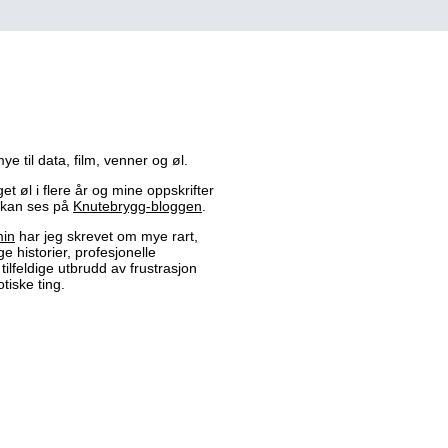
ye til data, film, venner og øl.
et øl i flere år og mine oppskrifter
r kan ses på
Knutebrygg-bloggen
.
min
har jeg skrevet om mye rart,
e historier, profesjonelle
tilfeldige utbrudd av frustrasjon
tiske ting.