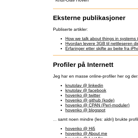
Eksterne publikasjoner
Publiserte artikler:
How we talk about things in systems
Hvordan levere 3GB til nettleseren 
Erfaringer etter skifte av beite fra 
Profiler på Internett
Jeg har en masse online-profiler her og der.
knutolav @ linkedin
knutolav @ facebook
hovenko @ twitter
hovenko @ github (kode)
hovenko @ CPAN (Perl-moduler)
hovenko @ blogspot
... samt noen mindre (les: aldri) brukte profil
hovenko @ Hi5
hovenko @ About.me