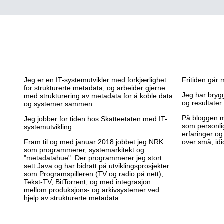
Jeg er en IT-systemutvikler med forkjærlighet
Fritiden går m
for strukturerte metadata, og arbeider gjerne
Jeg har brygg
med strukturering av metadata for å koble data
og resultate
og systemer sammen.
På
bloggen 
Jeg jobber for tiden hos
Skatteetaten
med IT-
som personlig
systemutvikling.
erfaringer og 
Fram til og med januar 2018 jobbet jeg
NRK
over små, idio
som programmerer, systemarkitekt og
"metadatahue". Der programmerer jeg stort
sett Java og har bidratt på utviklingsprosjekter
som Programspilleren (
TV
og
radio
på nett),
Tekst-TV
,
BitTorrent
, og med integrasjon
mellom produksjons- og arkivsystemer ved
hjelp av strukturerte metadata.