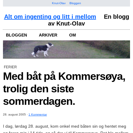
Knut-Olav
Bloggen
Alt om ingenting og litt i mellom
En blogg
av Knut-Olav
BLOGGEN
ARKIVER
OM
FERIER
Med båt på Kommersøya,
trolig den siste
sommerdagen.
28. august 2005
·
1 Kommentar
I dag, lørdag 28. august, kom onkel med båten sin og hentet meg
og faren min i 14-tida, og så dro vi til Kommersøya. Det ble mellom