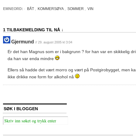
EMNEORD:
·
BÅT
,
KOMMERSØYA
,
SOMMER
,
VIN
1 TILBAKEMELDING TIL NÅ ↓
Gjermund
// 29. august 2005 kl 3:04
Er det han Magnus som er i bakgrunn ? for han var en skikkelig dr
da han var enda mindre
Ellers så hadde det vært morro og vært på Postgirobygget, men ka
ikke drikke noe form for alkohol nå
SØK I BLOGGEN