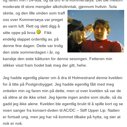
moderate til store mengder alkoholinntak, gjennom hvitvin.
Sola
skinte, og den lille vinden som traff
oss over Kommersøya var preget
av varm luft. Rett og slett digg å
sitte oppe på broa
. Fikk
endelig slappet ordentlig av, på
denne fine dagen. Dette var trolig
den siste sommerdagen i år, og
kanskje den siste båtturen for denne sesongen. Fetteren min
stikker visst fram hodet bak meg der gitt, hehe.
Jeg hadde egentlig planer om å dra til Holmestrand denne kvelden
for å titte på Postgirobygget. Jeg hadde egentlig fått med meg
onkelen min og faren min på dette, men ut over kvelden så var de
så slitne at de ikke orket. Jeg kjente ingen andre som skulle, så da
gadd jeg ikke alene. Kvelden ble egentlig brukt til å spille kort og se
noen sanger fra konsert-dvden til AC/DC – Stiff Upper Lip. Natten
er fortsatt ung, men jeg har nå kommet tilbake på hytta, og sier at
nok er nok.