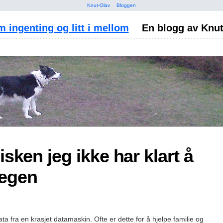
Knut-Olav
Bloggen
m ingenting og litt i mellom
En blogg av Knu
sken jeg ikke har klart å
 egen
ta fra en krasjet datamaskin. Ofte er dette for å hjelpe familie og