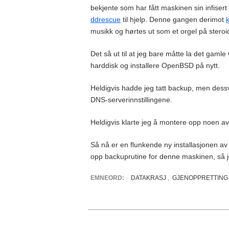
bekjente som har fått maskinen sin infise
ddrescue
til hjelp. Denne gangen derimot
musikk og hørtes ut som et orgel på steroi
Det så ut til at jeg bare måtte la det ga
harddisk og installere OpenBSD på nytt.
Heldigvis hadde jeg tatt backup, men dessv
DNS-serverinnstillingene.
Heldigvis klarte jeg å montere opp noen av
Så nå er en flunkende ny installasjonen a
opp backuprutine for denne maskinen, så j
EMNEORD:
·
DATAKRASJ
,
GJENOPPRETTING