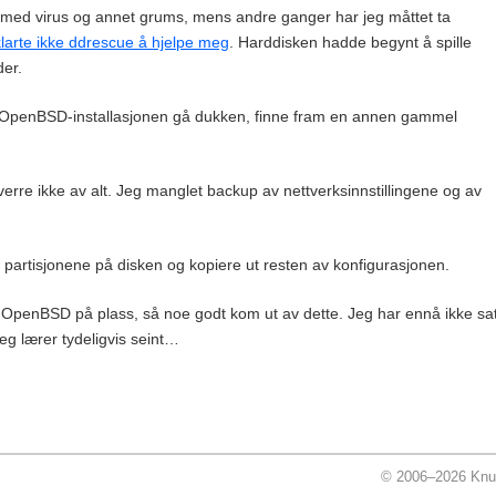
rt med virus og annet grums, mens andre ganger har jeg måttet ta
klarte ikke ddrescue å hjelpe meg
. Harddisken hadde begynt å spille
der.
mle OpenBSD-installasjonen gå dukken, finne fram en annen gammel
erre ikke av alt. Jeg manglet backup av nettverksinnstillingene og av
 partisjonene på disken og kopiere ut resten av konfigurasjonen.
v OpenBSD på plass, så noe godt kom ut av dette. Jeg har ennå ikke sat
eg lærer tydeligvis seint…
© 2006–2026 Knu