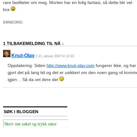
rare fasiliteter om meg. Morten har en livlig fantasi, så dette blir vel
bra
EMNEORD:
1 TILBAKEMELDING TIL NÅ ↓
Knut-Olav
// 21. januar 2007 kl 12:43
Oppdatering: Siden
http://www.knut-olav.com
fungerer ikke, og har
gjort det på lang tid og det er usikkert om den noen gang vil kom
igjen… Så da vet dere det
SØK I BLOGGEN