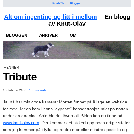
Knut-Olav
Bloggen
Alt om ingenting og litt i mellom
En blogg
av Knut-Olav
BLOGGEN
ARKIVER
OM
VENNER
Tribute
26. februar 2006
·
1 Kommentar
Ja, nå har min gode kamerat Morten funnet på å lage en webside
for meg. Ideen kom i hans “dypeste” konsentrasjon midt på natten
under en døgning. Artig ble det ihvertfall. Siden kan du finne på
www.knut-olav.com
. Der kommer det sikkert opp noen artige sitater
som jeg kommer på i fylla, og andre mer eller mindre spesielle og