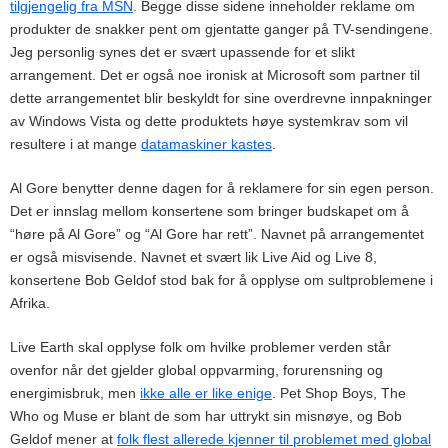
tilgjengelig fra MSN
. Begge disse sidene inneholder reklame om
produkter de snakker pent om gjentatte ganger på TV-sendingene.
Jeg personlig synes det er svært upassende for et slikt
arrangement. Det er også noe ironisk at Microsoft som partner til
dette arrangementet blir beskyldt for sine overdrevne innpakninger
av Windows Vista og dette produktets høye systemkrav som vil
resultere i at mange
datamaskiner kastes
.
Al Gore benytter denne dagen for å reklamere for sin egen person.
Det er innslag mellom konsertene som bringer budskapet om å
“høre på Al Gore” og “Al Gore har rett”. Navnet på arrangementet
er også misvisende. Navnet et svært lik Live Aid og Live 8,
konsertene Bob Geldof stod bak for å opplyse om sultproblemene i
Afrika.
Live Earth skal opplyse folk om hvilke problemer verden står
ovenfor når det gjelder global oppvarming, forurensning og
energimisbruk, men
ikke alle er like enige
. Pet Shop Boys, The
Who og Muse er blant de som har uttrykt sin misnøye, og Bob
Geldof mener at
folk flest allerede kjenner til problemet med global