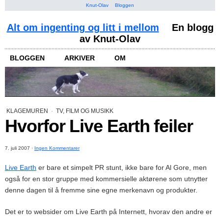
Knut-Olav
Bloggen
Alt om ingenting og litt i mellom
En blogg
av Knut-Olav
BLOGGEN
ARKIVER
OM
KLAGEMUREN
·
TV, FILM OG MUSIKK
Hvorfor Live Earth feiler
7. juli 2007
·
Ingen Kommentarer
Live Earth
er bare et simpelt PR stunt, ikke bare for Al Gore, men
også for en stor gruppe med kommersielle aktørene som utnytter
denne dagen til å fremme sine egne merkenavn og produkter.
Det er to websider om Live Earth på Internett, hvorav den andre er