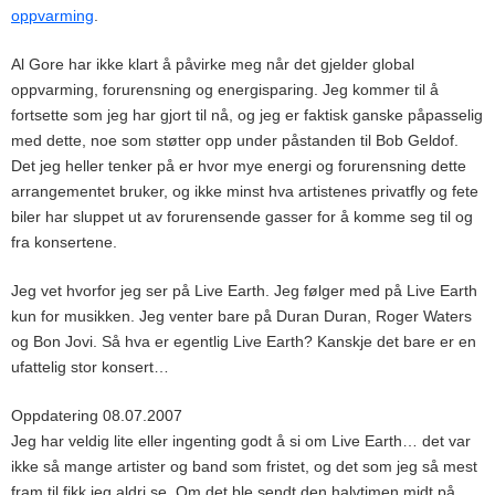
oppvarming
.
Al Gore har ikke klart å påvirke meg når det gjelder global
oppvarming, forurensning og energisparing. Jeg kommer til å
fortsette som jeg har gjort til nå, og jeg er faktisk ganske påpasselig
med dette, noe som støtter opp under påstanden til Bob Geldof.
Det jeg heller tenker på er hvor mye energi og forurensning dette
arrangementet bruker, og ikke minst hva artistenes privatfly og fete
biler har sluppet ut av forurensende gasser for å komme seg til og
fra konsertene.
Jeg vet hvorfor jeg ser på Live Earth. Jeg følger med på Live Earth
kun for musikken. Jeg venter bare på Duran Duran, Roger Waters
og Bon Jovi. Så hva er egentlig Live Earth? Kanskje det bare er en
ufattelig stor konsert…
Oppdatering 08.07.2007
Jeg har veldig lite eller ingenting godt å si om Live Earth… det var
ikke så mange artister og band som fristet, og det som jeg så mest
fram til fikk jeg aldri se. Om det ble sendt den halvtimen midt på