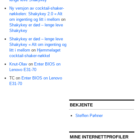
Ny versjon av cocktail-shaker-
nøkkelen: Shakykey 2.0 « Alt
om ingenting og litt i mellom
on
Shakykey er død – lenge leve
Shakykey
Shakykey er død – lenge leve
Shakykey « Alt om ingenting og
litt i mellom
on
Hjemmelaget
cocktail-shaker-nøkkel
Knut-Olav
on
Enter BIOS on
Lenovo E31-70
TC on
Enter BIOS on Lenovo
E31-70
BEKJENTE
Steffen Pøhner
MINE INTERNETTPROFILER