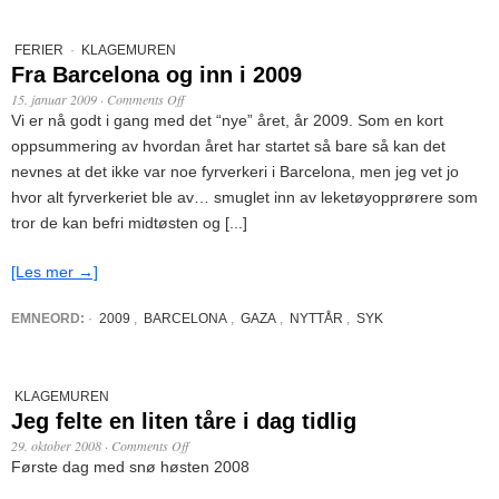
FERIER
·
KLAGEMUREN
Fra Barcelona og inn i 2009
15. januar 2009
·
Comments Off
Vi er nå godt i gang med det “nye” året, år 2009. Som en kort
oppsummering av hvordan året har startet så bare så kan det
nevnes at det ikke var noe fyrverkeri i Barcelona, men jeg vet jo
hvor alt fyrverkeriet ble av… smuglet inn av leketøyopprørere som
tror de kan befri midtøsten og [...]
[Les mer →]
EMNEORD:
·
2009
,
BARCELONA
,
GAZA
,
NYTTÅR
,
SYK
KLAGEMUREN
Jeg felte en liten tåre i dag tidlig
29. oktober 2008
·
Comments Off
Første dag med snø høsten 2008