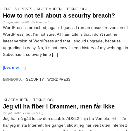
ENGLISH-POSTS
·
KLAGEMUREN
·
TEKNOLOGI
How to not tell about a security breach?
7. september 2009
·
Én kommentar
WordPress is breached, again. I guess I run an unsecure version of
WordPress, but I’m not sure. All I am told is that i don’t runt he
latest version of WordPress and that I should upgrade, because
upgrading is easy. No, it’s not easy. I keep history of my webpage in
Subversion, so every time [...]
[Les mer →]
EMNEORD:
·
SECURITY
,
WORDPRESS
KLAGEMUREN
·
TEKNOLOGI
Jeg vil ha fiber i Drammen, men får ikke
29. juli 2009
·
Comments Off
Jeg har nå gått lei av den ustabile ADSL2-linja fra Ventelo. Hittil i år
har jeg mista Internett fire ganger, slik at jeg har vært uten Internett