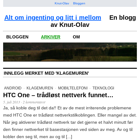
Knut-Olav
Bloggen
Alt om ingenting og litt i mellom
En blogg
av Knut-Olav
BLOGGEN
ARKIVER
OM
INNLEGG MERKET MED 'KLAGEMUREN'
ANDROID
·
KLAGEMUREN
·
MOBILTELEFONI
·
TEKNOLOGI
HTC One – trådløst nettverk funnet…
5. juli 2013
·
2 kommentarer
Ja, så koble deg til det da!! Et av de mest irriterende problemene
med HTC One er trådløst nettverkstilkoblingen. Eller mangel av det.
Når jeg aktiverer trådløst nettverk tar det gjerne et halvt minutt før
den finner nettverket til basestasjonen ved siden av meg. Av og til
kobler den seg til, men av og til [...]