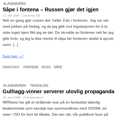
KLAGEMUREN
Såpe i fontena – Russen gjør det igjen
11. mai 2008
·
Comments Off
Nok en gang gjør russen det; heller Zalo i fontenen. Jeg var ute
med jobben på fredag, og da jeg gikk mot togstasjonen for å ta
siste toget hjem fikk jeg se det. De skrudde av fontenen rett før jeg
gikk forbi, og jeg la ikke merke til såpa før fontenen sluttet å sprute
vann. [...]
[Les mer →]
EMNEORD:
·
FONTENE
,
RUSS
,
SÅPE
KLAGEMUREN
·
TEKNOLOGI
Gulltagg-vinner serverer ulovlig propaganda
26. april 2008
·
10 kommentarer
NRKbeta har gitt et strålende svar på en fantastisk latterlig
bedømmelse som kanskje kan sammenliknes med OOXML sin
seier i ISO for kort tid tilbake. Det sier sitt, når publikum buer på