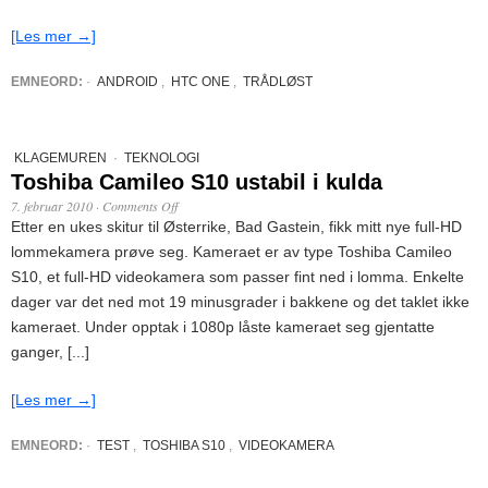
[Les mer →]
EMNEORD:
·
ANDROID
,
HTC ONE
,
TRÅDLØST
KLAGEMUREN
·
TEKNOLOGI
Toshiba Camileo S10 ustabil i kulda
7. februar 2010
·
Comments Off
Etter en ukes skitur til Østerrike, Bad Gastein, fikk mitt nye full-HD
lommekamera prøve seg. Kameraet er av type Toshiba Camileo
S10, et full-HD videokamera som passer fint ned i lomma. Enkelte
dager var det ned mot 19 minusgrader i bakkene og det taklet ikke
kameraet. Under opptak i 1080p låste kameraet seg gjentatte
ganger, [...]
[Les mer →]
EMNEORD:
·
TEST
,
TOSHIBA S10
,
VIDEOKAMERA