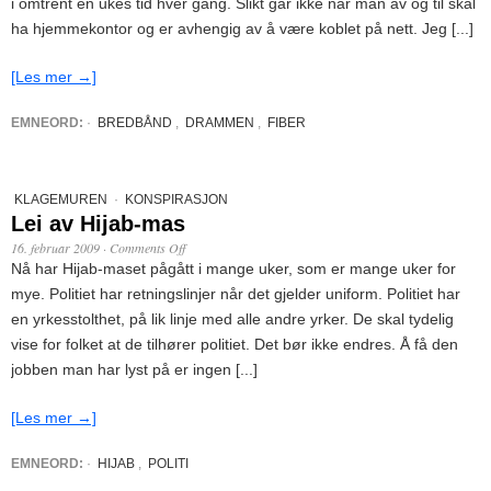
i omtrent en ukes tid hver gang. Slikt går ikke når man av og til skal
ha hjemmekontor og er avhengig av å være koblet på nett. Jeg [...]
[Les mer →]
EMNEORD:
·
BREDBÅND
,
DRAMMEN
,
FIBER
KLAGEMUREN
·
KONSPIRASJON
Lei av Hijab-mas
16. februar 2009
·
Comments Off
Nå har Hijab-maset pågått i mange uker, som er mange uker for
mye. Politiet har retningslinjer når det gjelder uniform. Politiet har
en yrkesstolthet, på lik linje med alle andre yrker. De skal tydelig
vise for folket at de tilhører politiet. Det bør ikke endres. Å få den
jobben man har lyst på er ingen [...]
[Les mer →]
EMNEORD:
·
HIJAB
,
POLITI