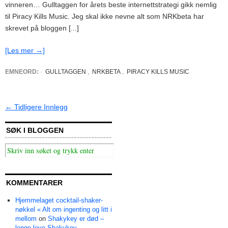
vinneren… Gulltaggen for årets beste internettstrategi gikk nemlig
til Piracy Kills Music. Jeg skal ikke nevne alt som NRKbeta har
skrevet på bloggen [...]
[Les mer →]
EMNEORD:
·
GULLTAGGEN
,
NRKBETA
,
PIRACY KILLS MUSIC
← Tidligere Innlegg
SØK I BLOGGEN
KOMMENTARER
Hjemmelaget cocktail-shaker-
nøkkel « Alt om ingenting og litt i
mellom
on
Shakykey er død –
lenge leve Shakykey