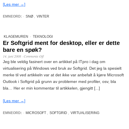
[Les mer →]
EMNEORD:
·
SNØ
,
VINTER
KLAGEMUREN
·
TEKNOLOGI
Er Softgrid ment for desktop, eller er dette
bare en spøk?
14. juni 2008
·
Comments Off
Jeg ble veldig fasinert over en artikkel på ITpro i dag om
virtualisering på Windows ved bruk av Softgrid. Det jeg la spesielt
merke til ved artikkeln var at det ikke var anbefalt å kjøre Microsoft
Outlook i Softgrid på grunn av problemer med profiler, osv, bla
bla… Her er min kommentar til artikkelen, gjengitt [...]
[Les mer →]
EMNEORD:
·
MICROSOFT
,
SOFTGRID
,
VIRTUALISERING