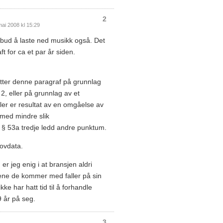
2
 mai 2008 kl 15:29
rbud å laste ned musikk også. Det
ft for ca et par år siden.
r etter denne paragraf på grunnlag
 2, eller på grunnlag av et
ler er resultat av en omgåelse av
 med mindre slik
r § 53a tredje ledd andre punktum.
ovdata.
 er jeg enig i at bransjen aldri
dene de kommer med faller på sin
kke har hatt tid til å forhandle
9 år på seg.
3