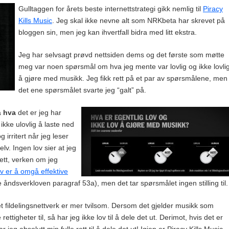
Gulltaggen for årets beste internettstrategi gikk nemlig til
Piracy
Kills Music
. Jeg skal ikke nevne alt som NRKbeta har skrevet på
bloggen sin, men jeg kan ihvertfall bidra med litt ekstra.
Jeg har selvsagt prøvd nettsiden dems og det første som møtte
meg var noen spørsmål om hva jeg mente var lovlig og ikke lovli
å gjøre med musikk. Jeg fikk rett på et par av spørsmålene, men
det ene spørsmålet svarte jeg “galt” på.
å
hva
det er jeg har
 ikke ulovlig å laste ned
g irritert når jeg leser
elv. Ingen lov sier at jeg
nett, verken om jeg
ov er å omgå effektive
 åndsverkloven paragraf 53a), men det tar spørsmålet ingen stilling til.
 fildelingsnettverk er mer tvilsom. Dersom det gjelder musikk som
rettigheter til, så har jeg ikke lov til å dele det ut. Derimot, hvis det er
eg absolutt min fulle rett til å dele det ut! Igjen er Piracy Kills Music