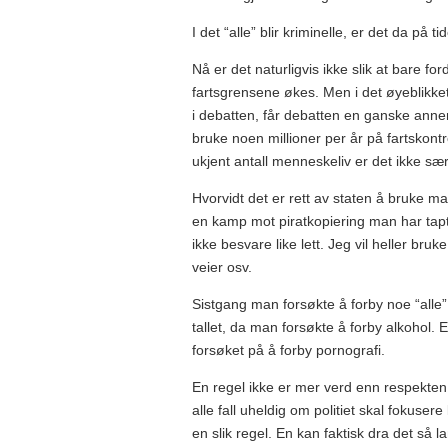
I det “alle” blir kriminelle, er det da på 
Nå er det naturligvis ikke slik at bare ford
fartsgrensene økes. Men i det øyeblikke
i debatten, får debatten en ganske annen 
bruke noen millioner per år på fartskontr
ukjent antall menneskeliv er det ikke sær
Hvorvidt det er rett av staten å bruke m
en kamp mot piratkopiering man har tapt
ikke besvare like lett. Jeg vil heller b
veier osv.
Sistgang man forsøkte å forby noe “alle” 
tallet, da man forsøkte å forby alkohol. 
forsøket på å forby pornografi.
En regel ikke er mer verd enn respekten d
alle fall uheldig om politiet skal fokuse
en slik regel. En kan faktisk dra det så la