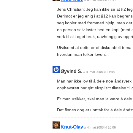
Jens Christian: Jeg kan ikke se at §2 leg
Derimot er jeg enig i at §12 kan begrens
seg kopier med fremmed hjelp, men det e
en person selv laster ned en kopi (med a
verk til sitt eget bruk, uavhengig av oppr
Utvilsomt at dette er et diskutabelt tem
hvordan man tolker loven…
Øyvind S.
// 4. mai 2008 kl 11:48
Man har ikke lov til å dele noe åndsv
opphavsrett har gitt eksplisitt tilatelse til 
Er man usikker, skal man la være å dele
Det finnes dog et unntak for å dele ånds
Knut-Olav
// 4. mai 2008 kl 16:06