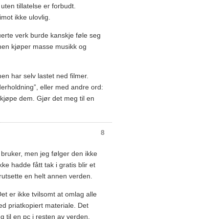
 uten tillatelse er forbudt.
imot ikke ulovlig.
uerte verk burde kanskje føle seg
en kjøper masse musikk og
n har selv lastet ned filmer.
erholdning”, eller med andre ord:
 kjøpe dem. Gjør det meg til en
8
ruker, men jeg følger den ikke
e hadde fått tak i gratis blir et
orutsette en helt annen verden.
Det er ikke tvilsomt at omlag alle
d priatkopiert materiale. Det
 til en pc i resten av verden.