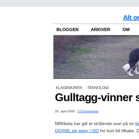
Alt o
BLOGGEN
ARKIVER
OM
KLAGEMUREN
·
TEKNOLOGI
Gulltagg-vinner 
26. april 2008
·
10 Kommentar
NRKbeta har gitt et strålende svar på en
f
OOXML sin seier i ISO
for kort tid tilbake.