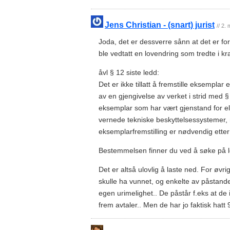
Jens Christian - (snart) jurist
// 2.
Joda, det er dessverre sånn at det er fo
ble vedtatt en lovendring som tredte i kra
åvl § 12 siste ledd:
Det er ikke tillatt å fremstille eksempla
av en gjengivelse av verket i strid med §
eksemplar som har vært gjenstand for el
vernede tekniske beskyttelsessystemer,
eksemplarfremstilling er nødvendig ette
Bestemmelsen finner du ved å søke på l
Det er altså ulovlig å laste ned. For øvrig
skulle ha vunnet, og enkelte av påstan
egen urimelighet.. De påstår f.eks at de i
frem avtaler.. Men de har jo faktisk hatt 