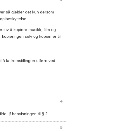
river så gjelder det kun dersom
kopibeskyttelse.
 lov å kopiere musikk, film og
kopieringen selv og kopien er til
l å la fremstillingen utføre ved
4
de, jf henvisningen til § 2.
5