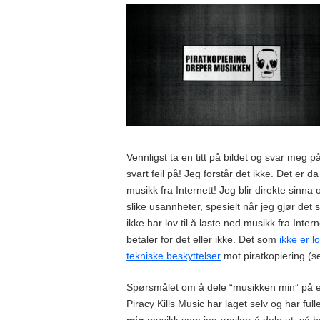
Vennligst ta en titt på bildet og svar meg p
svart feil på! Jeg forstår det ikke. Det er da
musikk fra Internett! Jeg blir direkte sinna o
slike usannheter, spesielt når jeg gjør det s
ikke har lov til å laste ned musikk fra Inter
betaler for det eller ikke. Det som
ikke er l
tekniske beskyttelser
mot piratkopiering (se
Spørsmålet om å dele “musikken min” på et
Piracy Kills Music har laget selv og har fulle 
min
musikk som jeg ønsker å dele ut, så har j