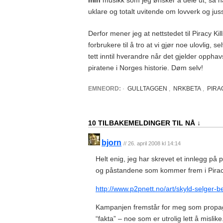
uklare og totalt uvitende om lovverk og ju
Derfor mener jeg at nettstedet til Piracy K
forbrukere til å tro at vi gjør noe ulovlig,
tett inntil hverandre når det gjelder opphav
piratene i Norges historie. Døm selv!
EMNEORD:
·
GULLTAGGEN
,
NRKBETA
,
PIRA
10 TILBAKEMELDINGER TIL NÅ ↓
bjorn
// 26. april 2008 kl 14:14
Helt enig, jeg har skrevet et innlegg på
og påstandene som kommer frem i Pirac
http://www.p2pnett.no/art/skyld-selger-b
Kampanjen fremstår for meg som propag
“fakta” – noe som er utrolig lett å mislike