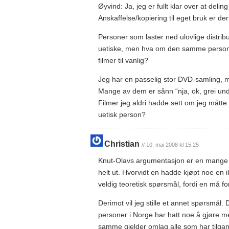
Øyvind: Ja, jeg er fullt klar over at deling
Anskaffelse/kopiering til eget bruk er der
Personer som laster ned ulovlige distrib
uetiske, men hva om den samme person
filmer til vanlig?
Jeg har en passelig stor DVD-samling, me
Mange av dem er sånn “nja, ok, grei und
Filmer jeg aldri hadde sett om jeg måtte
uetisk person?
Christian
// 10. mai 2008 kl 15:25
Knut-Olavs argumentasjon er en mange b
helt ut. Hvorvidt en hadde kjøpt noe en ikk
veldig teoretisk spørsmål, fordi en må f
Derimot vil jeg stille et annet spørsmål. 
personer i Norge har hatt noe å gjøre me
samme gjelder omlag alle som har tilgang