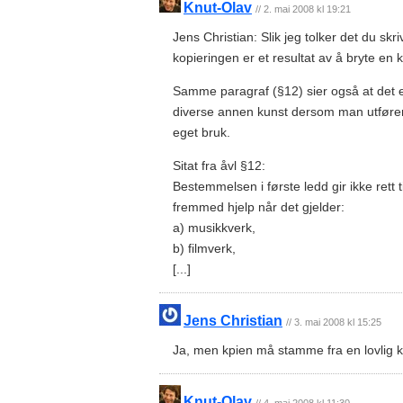
Knut-Olav
// 2. mai 2008 kl 19:21
Jens Christian: Slik jeg tolker det du sk
kopieringen er et resultat av å bryte en 
Samme paragraf (§12) sier også at det er
diverse annen kunst dersom man utfører 
eget bruk.
Sitat fra åvl §12:
Bestemmelsen i første ledd gir ikke rett ti
fremmed hjelp når det gjelder:
a) musikkverk,
b) filmverk,
[...]
Jens Christian
// 3. mai 2008 kl 15:25
Ja, men kpien må stamme fra en lovlig kil
Knut-Olav
// 4. mai 2008 kl 11:30