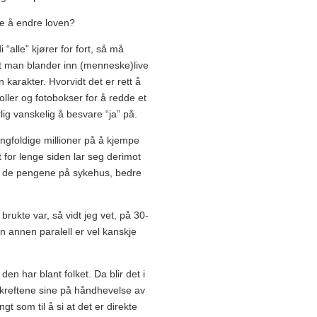
tide å endre loven?
i “alle” kjører for fort, så må
t man blander inn (menneske)live
karakter. Hvorvidt det er rett å
oller og fotobokser for å redde et
lig vanskelig å besvare “ja” på.
angfoldige millioner på å kjempe
 for lenge siden lar seg derimot
ruke de pengene på sykehus, bedre
brukte var, så vidt jeg vet, på 30-
En annen paralell er vel kanskje
en har blant folket. Da blir det i
re kreftene sine på håndhevelse av
ngt som til å si at det er direkte