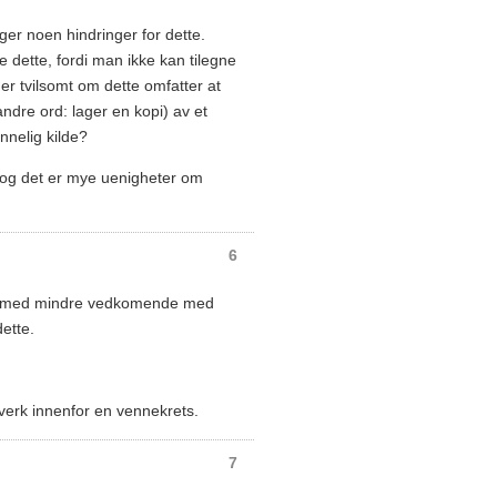
ger noen hindringer for dette.
e dette, fordi man ikke kan tilegne
r tvilsomt om dette omfatter at
ndre ord: lager en kopi) av et
innelig kilde?
a og det er mye uenigheter om
6
erk med mindre vedkomende med
dette.
.
verk innenfor en vennekrets.
7