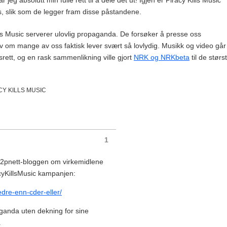
ss, slik som de legger fram disse påstandene.
ills Music serverer ulovlig propaganda. De forsøker å presse oss
 selv om mange av oss faktisk lever svært så lovlydig. Musikk og video går
srett, og en rask sammenlikning ville gjort
NRK og NRKbeta
til de størs
CY KILLS MUSIC
1
 p2pnett-bloggen om virkemidlene
yKillsMusic kampanjen:
edre-enn-cder-eller/
anda uten dekning for sine
.