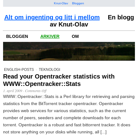
Knut-Olav
Bloggen
Alt om ingenting og litt i mellom
En blogg
av Knut-Olav
BLOGGEN
ARKIVER
OM
ENGLISH-POSTS
·
TEKNOLOGI
Read your Opentracker statistics with
WWW::Opentracker::Stats
1. april 2009
·
Comments Off
WWW::Opentracker::Stats is a Perl library for retrieving and parsing
statistics from the BitTorrent tracker opentracker. Opentracker
provides web services for various statistics, such as the current
number of peers, seeders and complete downloads for each
torrent. Opentracker is a robust and fast bittorrent tracker. It does
not store anything on your disks while running, all [...]