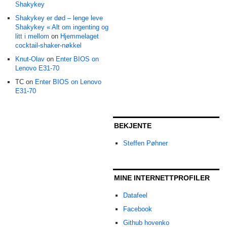
Shakykey
Shakykey er død – lenge leve
Shakykey « Alt om ingenting og
litt i mellom
on
Hjemmelaget
cocktail-shaker-nøkkel
Knut-Olav
on
Enter BIOS on
Lenovo E31-70
TC on
Enter BIOS on Lenovo
E31-70
BEKJENTE
Steffen Pøhner
MINE INTERNETTPROFILER
Datafeel
Facebook
Github hovenko