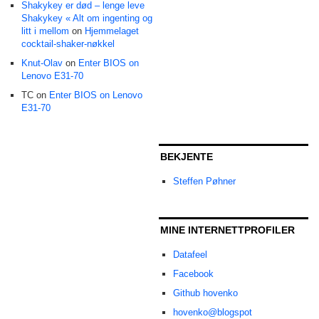
Shakykey er død – lenge leve
Shakykey « Alt om ingenting og
litt i mellom
on
Hjemmelaget
cocktail-shaker-nøkkel
Knut-Olav
on
Enter BIOS on
Lenovo E31-70
TC on
Enter BIOS on Lenovo
E31-70
BEKJENTE
Steffen Pøhner
MINE INTERNETTPROFILER
Datafeel
Facebook
Github hovenko
hovenko@blogspot