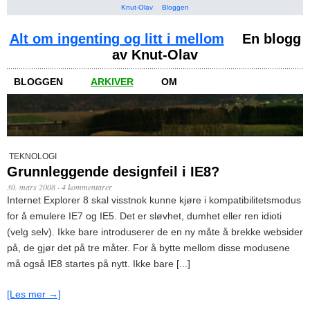
Knut-Olav
Bloggen
Alt om ingenting og litt i mellom
En blogg
av Knut-Olav
BLOGGEN
ARKIVER
OM
TEKNOLOGI
Grunnleggende designfeil i IE8?
30. mars 2008
·
4 kommentarer
Internet Explorer 8 skal visstnok kunne kjøre i kompatibilitetsmodus
for å emulere IE7 og IE5. Det er sløvhet, dumhet eller ren idioti
(velg selv). Ikke bare introduserer de en ny måte å brekke websider
på, de gjør det på tre måter. For å bytte mellom disse modusene
må også IE8 startes på nytt. Ikke bare [...]
[Les mer →]