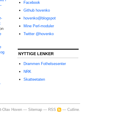
Facebook
–
Github hovenko
r-
hovenko@blogspot
t
Mine Perl-moduler
on
e
Twitter @hovenko
e
 og
NYTTIGE LENKER
Drammen Fothelsesenter
NRK
Skatteetaten
o
t-Olav Hoven —
Sitemap
—
RSS
—
Cutline
.