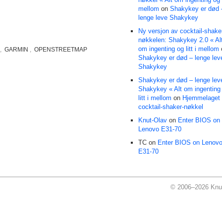
mellom
on
Shakykey er død 
lenge leve Shakykey
Ny versjon av cocktail-shake
nøkkelen: Shakykey 2.0 « Al
om ingenting og litt i mellom
,
GARMIN
,
OPENSTREETMAP
Shakykey er død – lenge lev
Shakykey
Shakykey er død – lenge lev
Shakykey « Alt om ingenting
litt i mellom
on
Hjemmelaget
cocktail-shaker-nøkkel
Knut-Olav
on
Enter BIOS on
Lenovo E31-70
TC on
Enter BIOS on Lenov
E31-70
© 2006–2026 Knu