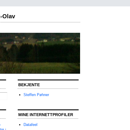
t-Olav
BEKJENTE
Steffen Pøhner
MINE INTERNETTPROFILER
-
Datafeel
tt i