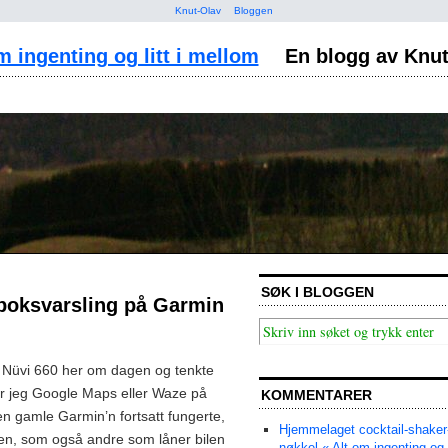
Knut-Olav
Bloggen
m ingenting og litt i mellom
En blogg av Knu
SØK I BLOGGEN
boksvarsling på Garmin
 Nüvi 660 her om dagen og tenkte
ker jeg Google Maps eller Waze på
KOMMENTARER
n gamle Garmin’n fortsatt fungerte,
Hjemmelaget cocktail-shaker
en, som også andre som låner bilen
nøkkel « Alt om ingenting og li