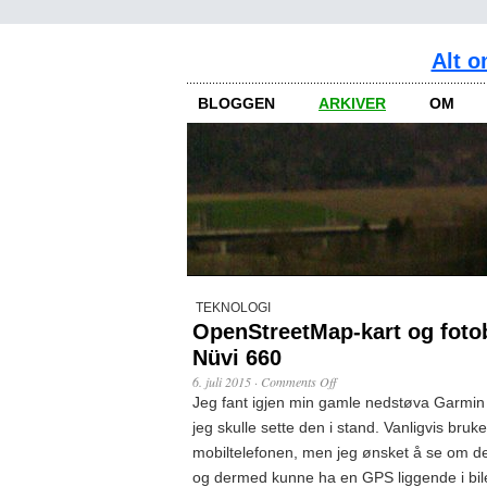
Alt o
BLOGGEN
ARKIVER
OM
TEKNOLOGI
OpenStreetMap-kart og foto
Nüvi 660
6. juli 2015
·
Comments Off
Jeg fant igjen min gamle nedstøva Garmin
jeg skulle sette den i stand. Vanligvis bru
mobiltelefonen, men jeg ønsket å se om de
og dermed kunne ha en GPS liggende i bil