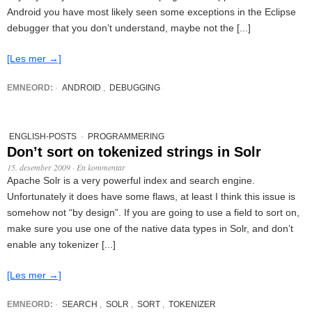
Android you have most likely seen some exceptions in the Eclipse
debugger that you don’t understand, maybe not the [...]
[Les mer →]
EMNEORD:
·
ANDROID
,
DEBUGGING
ENGLISH-POSTS
·
PROGRAMMERING
Don’t sort on tokenized strings in Solr
15. desember 2009
·
Én kommentar
Apache Solr is a very powerful index and search engine.
Unfortunately it does have some flaws, at least I think this issue is
somehow not “by design”. If you are going to use a field to sort on,
make sure you use one of the native data types in Solr, and don’t
enable any tokenizer [...]
[Les mer →]
EMNEORD:
·
SEARCH
,
SOLR
,
SORT
,
TOKENIZER