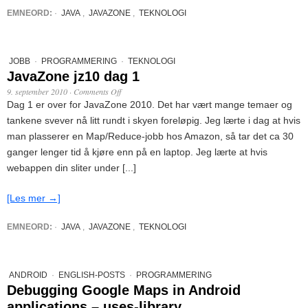
EMNEORD:
·
JAVA
,
JAVAZONE
,
TEKNOLOGI
JOBB
·
PROGRAMMERING
·
TEKNOLOGI
JavaZone jz10 dag 1
9. september 2010
·
Comments Off
Dag 1 er over for JavaZone 2010. Det har vært mange temaer og
tankene svever nå litt rundt i skyen foreløpig. Jeg lærte i dag at hvis
man plasserer en Map/Reduce-jobb hos Amazon, så tar det ca 30
ganger lenger tid å kjøre enn på en laptop. Jeg lærte at hvis
webappen din sliter under [...]
[Les mer →]
EMNEORD:
·
JAVA
,
JAVAZONE
,
TEKNOLOGI
ANDROID
·
ENGLISH-POSTS
·
PROGRAMMERING
Debugging Google Maps in Android
applications – uses-library