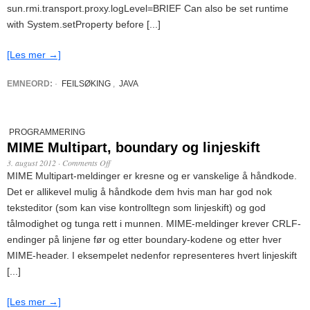
sun.rmi.transport.proxy.logLevel=BRIEF Can also be set runtime
with System.setProperty before [...]
[Les mer →]
EMNEORD:
·
FEILSØKING
,
JAVA
PROGRAMMERING
MIME Multipart, boundary og linjeskift
3. august 2012
·
Comments Off
MIME Multipart-meldinger er kresne og er vanskelige å håndkode.
Det er allikevel mulig å håndkode dem hvis man har god nok
teksteditor (som kan vise kontrolltegn som linjeskift) og god
tålmodighet og tunga rett i munnen. MIME-meldinger krever CRLF-
endinger på linjene før og etter boundary-kodene og etter hver
MIME-header. I eksempelet nedenfor representeres hvert linjeskift
[...]
[Les mer →]