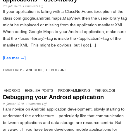
20. juli 2010
·
Comments Off
If your application is failing with a ClassNotFoundException of the
class com.google.android.maps.MapView, then the uses-library tag
might be misplaced or missing from the application manifest XML.
When adding Google Maps to your Android application, make sure
that the <uses -library>-tag is inside the <application>-tag of the
manifest XML. This might be obvious, but I got [...]
[Les mer →]
EMNEORD:
·
ANDROID
,
DEBUGGING
ANDROID
·
ENGLISH-POSTS
·
PROGRAMMERING
·
TEKNOLOGI
Debugging your Android application
9. januar 2010
·
Comments Off
I am novice on Android application development, slowly starting to
understand the architecture. I particularly like that communication
between applications and data storage are resource centric. But
anyway… If you have been developing mobile applications for