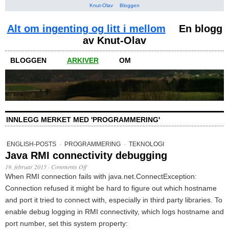
Knut-Olav
Bloggen
Alt om ingenting og litt i mellom
En blogg
av Knut-Olav
BLOGGEN
ARKIVER
OM
INNLEGG MERKET MED 'PROGRAMMERING'
ENGLISH-POSTS
·
PROGRAMMERING
·
TEKNOLOGI
Java RMI connectivity debugging
19. februar 2015
·
Comments Off
When RMI connection fails with java.net.ConnectException:
Connection refused it might be hard to figure out which hostname
and port it tried to connect with, especially in third party libraries. To
enable debug logging in RMI connectivity, which logs hostname and
port number, set this system property: