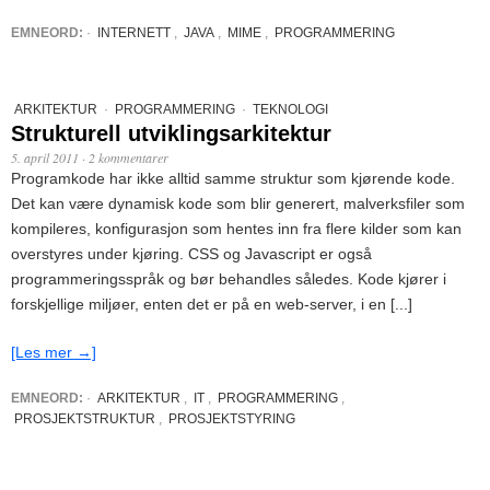
EMNEORD:
·
INTERNETT
,
JAVA
,
MIME
,
PROGRAMMERING
ARKITEKTUR
·
PROGRAMMERING
·
TEKNOLOGI
Strukturell utviklingsarkitektur
5. april 2011
·
2 kommentarer
Programkode har ikke alltid samme struktur som kjørende kode.
Det kan være dynamisk kode som blir generert, malverksfiler som
kompileres, konfigurasjon som hentes inn fra flere kilder som kan
overstyres under kjøring. CSS og Javascript er også
programmeringsspråk og bør behandles således. Kode kjører i
forskjellige miljøer, enten det er på en web-server, i en [...]
[Les mer →]
EMNEORD:
·
ARKITEKTUR
,
IT
,
PROGRAMMERING
,
PROSJEKTSTRUKTUR
,
PROSJEKTSTYRING