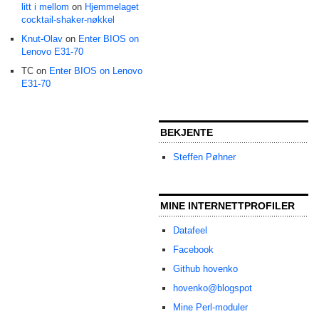
litt i mellom
on
Hjemmelaget
cocktail-shaker-nøkkel
Knut-Olav
on
Enter BIOS on
Lenovo E31-70
TC on
Enter BIOS on Lenovo
E31-70
BEKJENTE
Steffen Pøhner
MINE INTERNETTPROFILER
Datafeel
Facebook
Github hovenko
hovenko@blogspot
Mine Perl-moduler