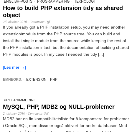
ENGLISH-POSTS
·
PROGRAMMERING
·
TEKNOLOGI
How to build PHP extension tidy as shared
object
26. oktober 2010
·
Comments Off
If you already got a PHP installation setup, you may need another
extension/module from the PHP source tree. You can build and
install that single module from the source while keeping the rest of
the PHP installation intact, but the documentation of building shared
PHP modules is poor. In my case I needed the tidy [...]
[Les mer →]
EMNEORD:
·
EXTENSION
,
PHP
PROGRAMMERING
MySQL, PHP, MDB2 og NULL-problemer
2. oktober 2010
·
Comments Off
MDB2 har en fin kompatibilitetsliste for å kompansere for problemer
i Oracle SQL, men disse er også aktivert for andre databaser. Med