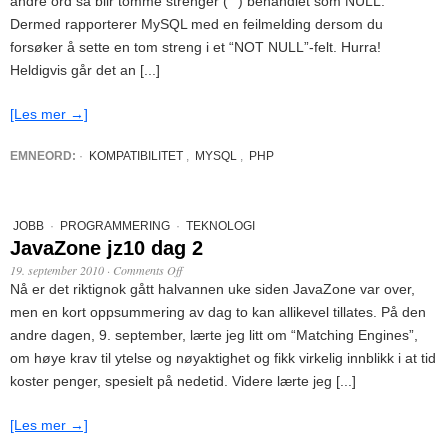
andre ord så blir tomme strenger (“”) behandlet som NULL.
Dermed rapporterer MySQL med en feilmelding dersom du
forsøker å sette en tom streng i et “NOT NULL”-felt. Hurra!
Heldigvis går det an [...]
[Les mer →]
EMNEORD:
·
KOMPATIBILITET
,
MYSQL
,
PHP
JOBB
·
PROGRAMMERING
·
TEKNOLOGI
JavaZone jz10 dag 2
19. september 2010
·
Comments Off
Nå er det riktignok gått halvannen uke siden JavaZone var over,
men en kort oppsummering av dag to kan allikevel tillates. På den
andre dagen, 9. september, lærte jeg litt om “Matching Engines”,
om høye krav til ytelse og nøyaktighet og fikk virkelig innblikk i at tid
koster penger, spesielt på nedetid. Videre lærte jeg [...]
[Les mer →]