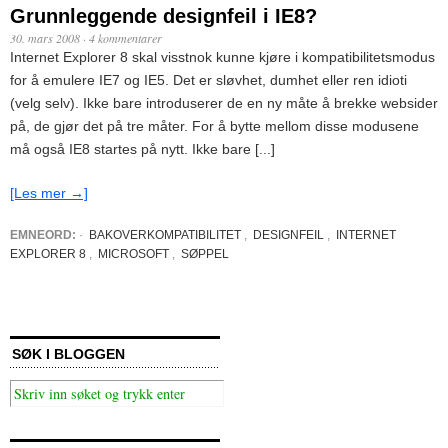
Grunnleggende designfeil i IE8?
30. mars 2008
·
4 kommentarer
Internet Explorer 8 skal visstnok kunne kjøre i kompatibilitetsmodus
for å emulere IE7 og IE5. Det er sløvhet, dumhet eller ren idioti
(velg selv). Ikke bare introduserer de en ny måte å brekke websider
på, de gjør det på tre måter. For å bytte mellom disse modusene
må også IE8 startes på nytt. Ikke bare [...]
[Les mer →]
EMNEORD:
·
BAKOVERKOMPATIBILITET
,
DESIGNFEIL
,
INTERNET
EXPLORER 8
,
MICROSOFT
,
SØPPEL
SØK I BLOGGEN