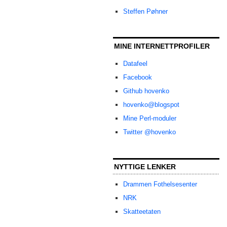
Steffen Pøhner
MINE INTERNETTPROFILER
Datafeel
Facebook
Github hovenko
hovenko@blogspot
Mine Perl-moduler
Twitter @hovenko
NYTTIGE LENKER
Drammen Fothelsesenter
NRK
Skatteetaten