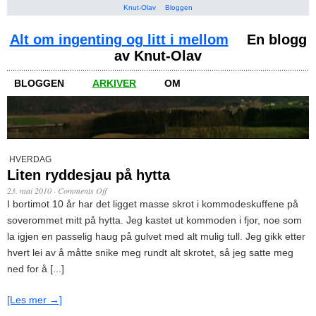
Knut-Olav
Bloggen
Alt om ingenting og litt i mellom
En blogg
av Knut-Olav
BLOGGEN
ARKIVER
OM
HVERDAG
Liten ryddesjau på hytta
23. mai 2010
·
Comments Off
I bortimot 10 år har det ligget masse skrot i kommodeskuffene på
soverommet mitt på hytta. Jeg kastet ut kommoden i fjor, noe som
la igjen en passelig haug på gulvet med alt mulig tull. Jeg gikk etter
hvert lei av å måtte snike meg rundt alt skrotet, så jeg satte meg
ned for å [...]
[Les mer →]